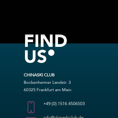
Skip
to
main
content
FIND
US
CHINASKI CLUB
Bockenheimer Landstr. 3
60325 Frankfurt am Main
+49 (0) 1516 4506503
info@chinaskiclub.de